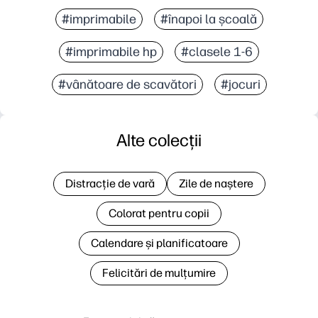
#imprimabile
#înapoi la școală
#imprimabile hp
#clasele 1-6
#vânătoare de scavători
#jocuri
Alte colecții
Distracție de vară
Zile de naștere
Colorat pentru copii
Calendare și planificatoare
Felicitări de mulțumire