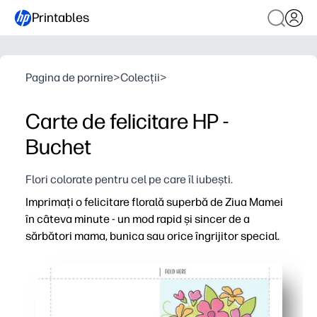
Printables
Pagina de pornire
>
Colecții
>
Carte de felicitare HP -
Buchet
Flori colorate pentru cel pe care îl iubești.
Imprimați o felicitare florală superbă de Ziua Mamei
în câteva minute - un mod rapid și sincer de a
sărbători mama, bunica sau orice îngrijitor special.
De ce funcționează:
Comoditate pentru imprimare şi utilizare - trebuie doar s
Perfect pentru cadouri de ultimă oră - săriți magazinul și 
Ușor de personalizat - interior spațios gol pentru note s