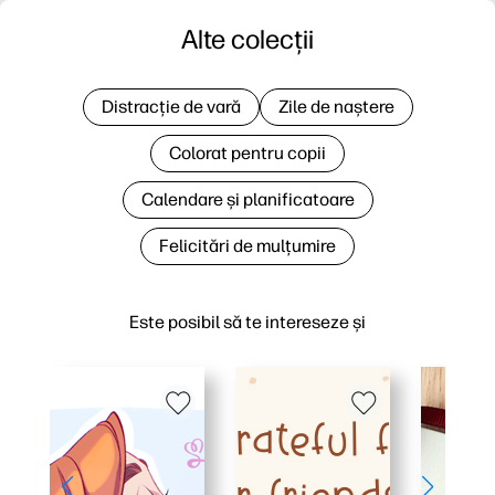
Alte colecții
Distracție de vară
Zile de naștere
Colorat pentru copii
Calendare și planificatoare
Felicitări de mulțumire
Este posibil să te intereseze și