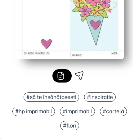
Excelent pentru acasă sau în clasă - o pagină pentru fi
#să te însănătoșești
#inspirație
#hp imprimabil
#imprimabil
#cartelă
#flori