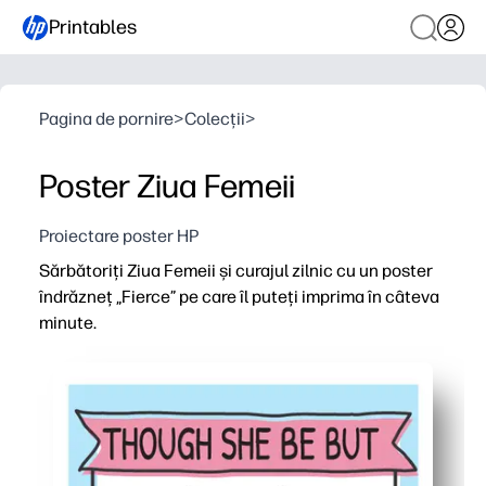
Printables
Pagina de pornire
>
Colecții
>
Poster Ziua Femeii
Proiectare poster HP
Sărbătoriți Ziua Femeii și curajul zilnic cu un poster
îndrăzneț „Fierce” pe care îl puteți imprima în câteva
minute.
De ce funcționează:
Zero prep - descărcați, imprimați și agățați - perfect pent
Stârnește conversații semnificative - un mesaj izbitor c
Versatil de la clasă la casă - afișare pe uși, panouri publ
Design prietenos cu imprimanta - tipografia curată arată