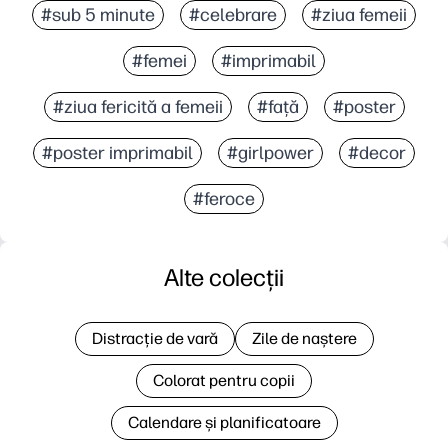
#sub 5 minute
#celebrare
#ziua femeii
#femei
#imprimabil
#ziua fericită a femeii
#față
#poster
#poster imprimabil
#girlpower
#decor
#feroce
Alte colecții
Distracție de vară
Zile de naștere
Colorat pentru copii
Calendare și planificatoare