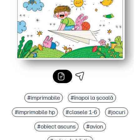
#imprimabile
#înapoi la școală
#imprimabile hp
#clasele 1-6
#jocuri
#obiect ascuns
#avion