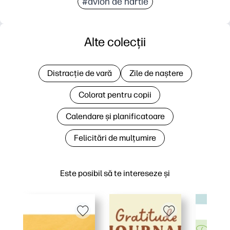
#avion de hârtie
Alte colecții
Distracție de vară
Zile de naștere
Colorat pentru copii
Calendare și planificatoare
Felicitări de mulțumire
Este posibil să te intereseze și