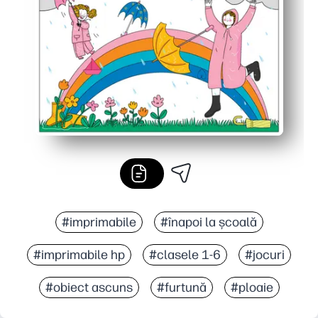
#imprimabile
#înapoi la școală
#imprimabile hp
#clasele 1-6
#jocuri
#obiect ascuns
#furtună
#ploaie