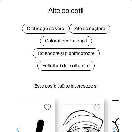
Alte colecții
Distracție de vară
Zile de naștere
Colorat pentru copii
Calendare și planificatoare
Felicitări de mulțumire
Este posibil să te intereseze și