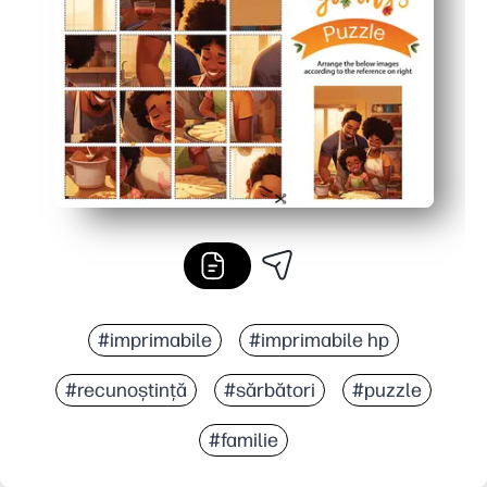
Opțiune reutilizabilă - laminați sau alunecați într-un pro
#imprimabile
#imprimabile hp
#recunoștință
#sărbători
#puzzle
#familie