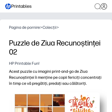
Printables
Pagina de pornire
>
Colecții
>
Puzzle de Ziua Recunoștinței
02
HP Printable Fun!
Acest puzzle cu imagini print-and-go de Ziua
Recunoștinței îi menține pe copii fericiți concentrați
în timp ce vă pregătiți, predați sau călătoriți.
De ce funcționează:
Comoditate fără pregătire - trebuie doar să descărcați și 
Angajament ridicat - o scenă confortabilă de Ziua Recunoș
Versatil pentru acasă sau în clasă - ideal pentru termina