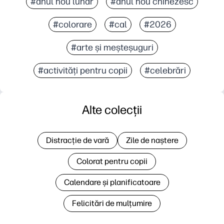
#anul nou lunar
#anul nou chinezesc
#colorare
#cal
#2026
#arte și meșteșuguri
#activități pentru copii
#celebrări
Alte colecții
Distracție de vară
Zile de naștere
Colorat pentru copii
Calendare și planificatoare
Felicitări de mulțumire