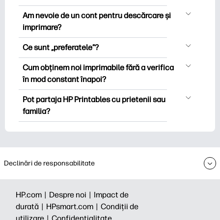
HP Printables oferă peste 2.500 de
Am nevoie de un cont pentru descărcare și
imprimabile gratuite pentru descărcare
imprimare?
și imprimare. Explorați pagini de colorat
Puteți explora și imprima fără a crea un
populare, foi de lucru distractive de
Ce sunt „preferatele”?
cont. Dar conectarea vă ajută să salvați
învățare, știri și cărți pentru ocazii
Favoritele sunt stocul dvs. personal de
imprimabilele preferate și să le găsiți cu
Cum obținem noi imprimabile fără a verifica
speciale, planificatori, calendare și
imprimare preferat. Când doriți să
ușurință sub „Favorite”. Unele colecții
în mod constant înapoi?
multe altele.
marcați/salvați o anumită imprimantă,
premium vă pot solicita să vă abonați la
Vă puteți
abona
la buletinul informativ
trebuie doar să faceți clic pe pictograma
Pot partaja HP Printables cu prietenii sau
buletinul informativ Printables înainte de
HP Printables pentru a primi notificări
interioară din colțul din dreapta sus al
familia?
a descărca care/imprimare.
despre noile imprimabile (astfel încât să
miniaturii.
Da, puteți partaja pentru uz personal -
puteți petrece mai puțin timp vânând și
deoarece bucuria se mărește atunci
mai mult timp).
când este împărtășită. De asemenea,
puteți partaja buletinul informativ HP
Declinări de responsabilitate
Printables și îi puteți invita să se
aboneze.
HP.com |
Despre noi |
Impact de
durată |
HPsmart.com |
Condiții de
utilizare |
Confidențialitate