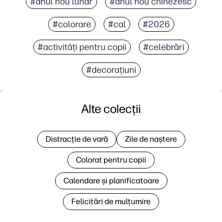
#anul nou lunar
#anul nou chinezesc
#colorare
#cal
#2026
#activități pentru copii
#celebrări
#decorațiuni
Alte colecții
Distracție de vară
Zile de naștere
Colorat pentru copii
Calendare și planificatoare
Felicitări de mulțumire