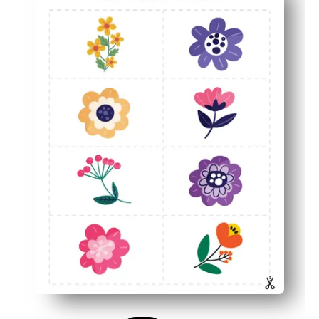
Construirea abilităților - îmbunătățește memoria, atenția
Distracție flexibilă - utilizați acasă, în centre sau în căl