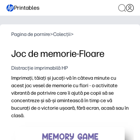
Printables
Pagina de pornire
>
Colecții
>
Joc de memorie-Floare
Distracție imprimabilă HP
Imprimați, tăiați și jucați-vă în câteva minute cu
acest joc vesel de memorie cu flori - o activitate
vibrantă de potrivire care îi ajută pe copii să se
concentreze și să-și amintească în timp ce vă
bucurați de o victorie ușoară, fără ecran, acasă sau în
clasă.
De ce funcționează:
Configurare cu pregătire redusă - imprimați pe hârtie sau 
Artă captivantă - florile strălucitoare invită la joacă și