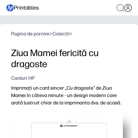
Printables
Pagina de pornire
>
Colecții
>
Ziua Mamei fericită cu
dragoste
Carduri HP
Imprimați un card sincer „Cu dragoste” de Ziua
Mamei în câteva minute - un design modern care
arată lustruit chiar de la imprimanta dvs. de acasă.
De ce funcționează:
Rapid și fără pregătire - trebuie doar să imprimați, să pl
Personal și memorabil - adăugați mesajul, doodle-urile 
Imprimă frumos acasă - tipografia curată și grafica int