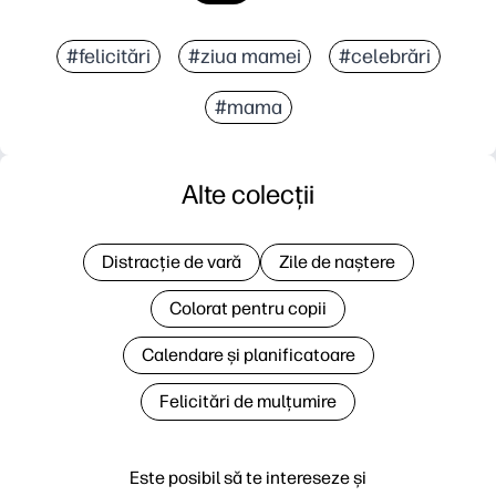
#felicitări
#ziua mamei
#celebrări
#mama
Alte colecții
Distracție de vară
Zile de naștere
Colorat pentru copii
Calendare și planificatoare
Felicitări de mulțumire
Este posibil să te intereseze și