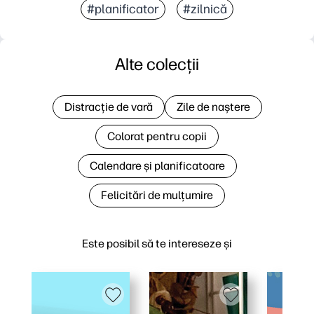
#planificator
#zilnică
Alte colecții
Distracție de vară
Zile de naștere
Colorat pentru copii
Calendare și planificatoare
Felicitări de mulțumire
Este posibil să te intereseze și