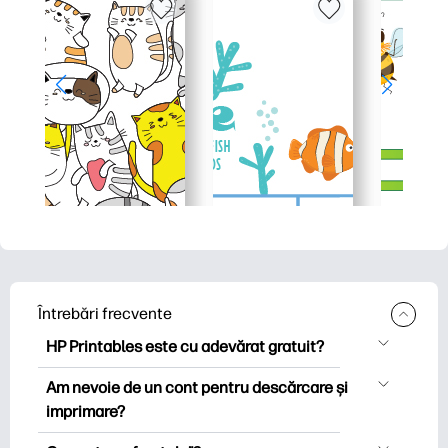
Întrebări frecvente
HP Printables este cu adevărat gratuit?
HP Printables oferă peste 2.500 de
Am nevoie de un cont pentru descărcare și
imprimabile gratuite pentru descărcare
imprimare?
și imprimare. Explorați pagini de colorat
Puteți explora și imprima fără a crea un