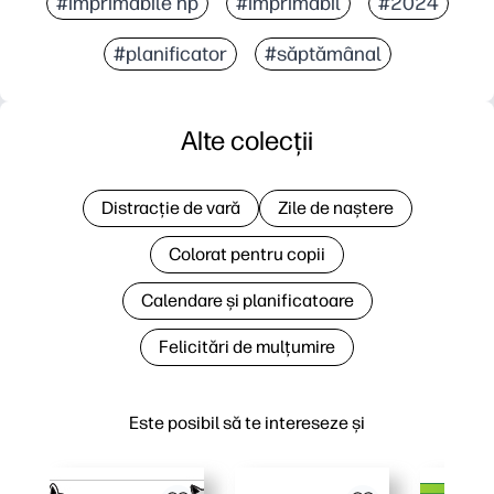
#imprimabile hp
#imprimabil
#2024
#planificator
#săptămânal
Alte colecții
Distracție de vară
Zile de naștere
Colorat pentru copii
Calendare și planificatoare
Felicitări de mulțumire
Este posibil să te intereseze și