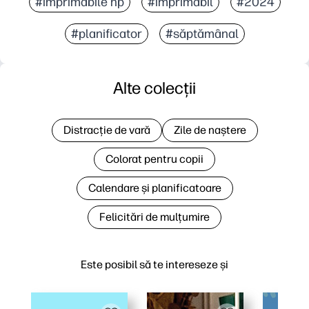
#imprimabile hp
#imprimabil
#2024
#planificator
#săptămânal
Alte colecții
Distracție de vară
Zile de naștere
Colorat pentru copii
Calendare și planificatoare
Felicitări de mulțumire
Este posibil să te intereseze și