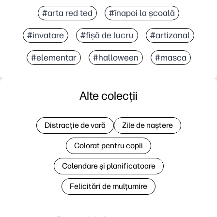
#arta red ted
#înapoi la școală
#invatare
#fișă de lucru
#artizanal
#elementar
#halloween
#masca
Alte colecții
Distracție de vară
Zile de naștere
Colorat pentru copii
Calendare și planificatoare
Felicitări de mulțumire