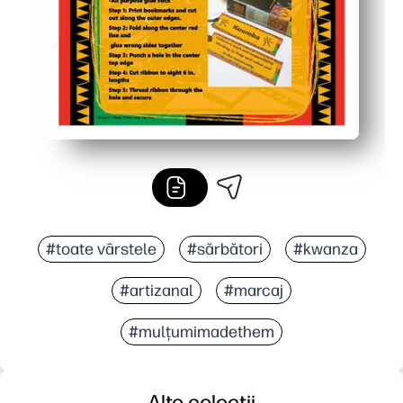
#toate vârstele
#sărbători
#kwanza
#artizanal
#marcaj
#mulțumimadethem
Alte colecții