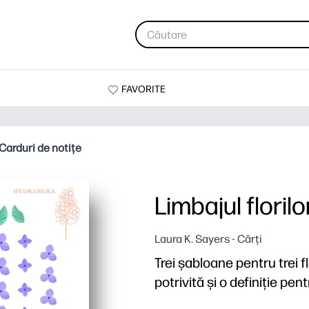
FAVORITE
 Carduri de notițe
Limbajul floril
Laura K. Sayers - Cărți
Trei șabloane pentru trei f
potrivită și o definiție pen
De ce funcționează: