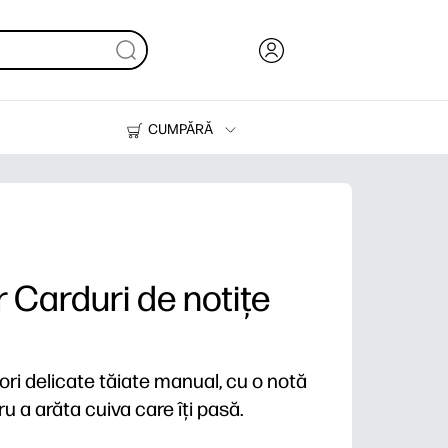
CUMPĂRĂ
Cerneală & Toner
Imprimante
or Carduri de notițe
lori delicate tăiate manual, cu o notă
tru a arăta cuiva care îți pasă.