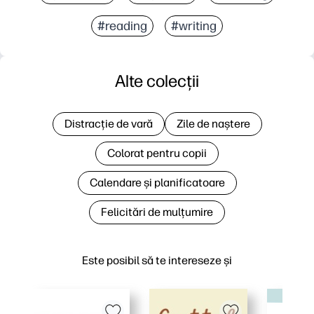
#reading
#writing
Alte colecții
Distracție de vară
Zile de naștere
Colorat pentru copii
Calendare și planificatoare
Felicitări de mulțumire
Este posibil să te intereseze și