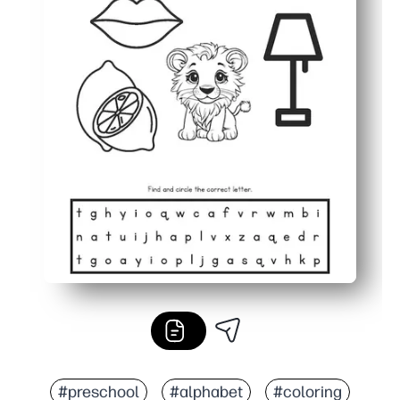
#preschool
#alphabet
#coloring