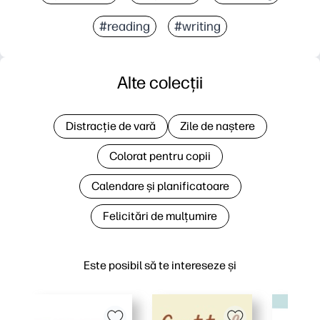
#reading
#writing
Alte colecții
Distracție de vară
Zile de naștere
Colorat pentru copii
Calendare și planificatoare
Felicitări de mulțumire
Este posibil să te intereseze și