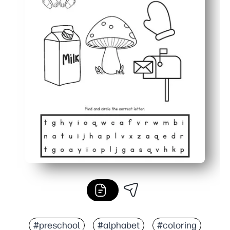
#preschool
#alphabet
#coloring