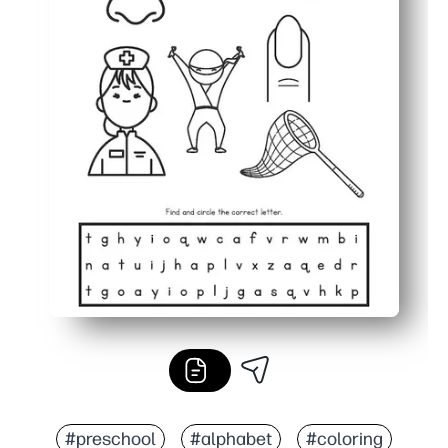
#preschool
#alphabet
#coloring