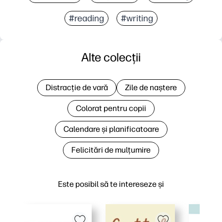
#reading
#writing
Alte colecții
Distracție de vară
Zile de naștere
Colorat pentru copii
Calendare și planificatoare
Felicitări de mulțumire
Este posibil să te intereseze și