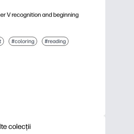
ter V recognition and beginning
t
#coloring
#reading
lte colecții