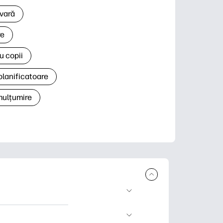
 vară
re
u copii
planificatoare
 mulțumire
rcare și imprimare.
 știri și cărți