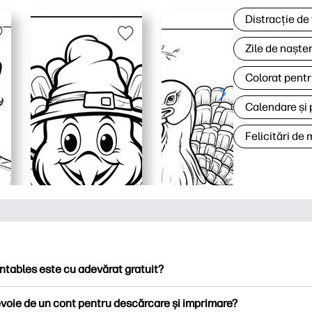
Distracție de
Zile de naște
Colorat pentr
Calendare și 
Felicitări de
ntables este cu adevărat gratuit?
ntables oferă peste 2.500 de imprimabile gratuite pentru descă
voie de un cont pentru descărcare și imprimare?
ați pagini de colorat populare, foi de lucru distractive de învățare,