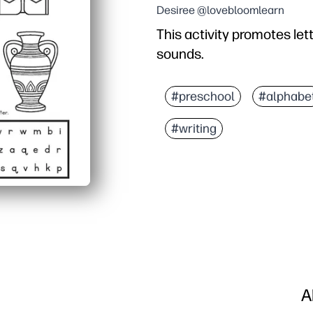
Desiree @lovebloomlearn
This activity promotes let
sounds.
#preschool
#alphabe
#writing
A