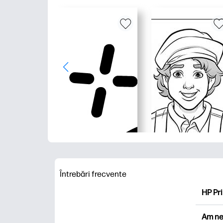
Întrebări frecvente
HP Pri
HP Pri
Am ne
Explor