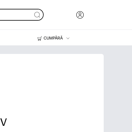
CUMPĂRĂ
Cerneală & Toner
Imprimante
 V