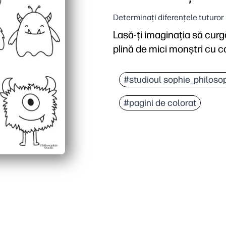
Determinați diferențele tuturor
Lasă-ți imaginația să cur
plină de mici monștri cu ca
#studioul sophie_philoso
#pagini de colorat