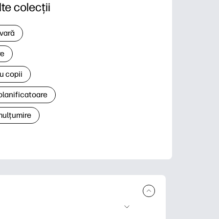
lte colecții
 vară
re
u copii
planificatoare
 mulțumire