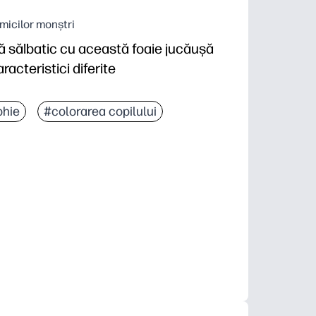
 micilor monștri
gă sălbatic cu această foaie jucăușă
racteristici diferite
phie
#colorarea copilului