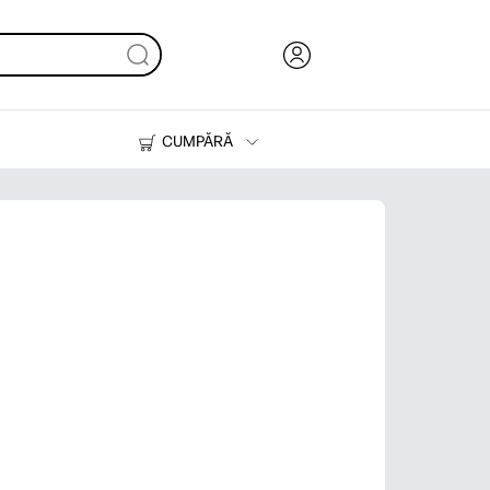
CUMPĂRĂ
Cerneală & Toner
Imprimante