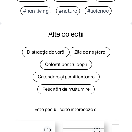
#non living
#nature
#science
Alte colecții
Distracție de vară
Zile de naștere
Colorat pentru copii
Calendare și planificatoare
Felicitări de mulțumire
Este posibil să te intereseze și