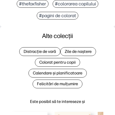
#thefoxfisher
#colorarea copilului
#pagini de colorat
Alte colecții
Distracție de vară
Zile de naștere
Colorat pentru copii
Calendare și planificatoare
Felicitări de mulțumire
Este posibil să te intereseze și