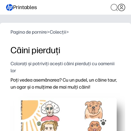
Printables
Pagina de pornire
>
Colecții
>
Câini pierduți
Colorați și potriviți acești câini pierduți cu oamenii
lor
Poți vedea asemănarea? Cu un pudel, un câine taur,
un ogar și o mulțime de mai mulți câini!