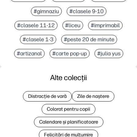
#gimnaziu
#clasele 9-10
#clasele 11-12
#liceu
#imprimabil
#clasele 1-3
#peste 20 de minute
#artizanal
#carte pop-up
#julia yus
Alte colecții
Distracție de vară
Zile de naștere
Colorat pentru copii
Calendare și planificatoare
Felicitări de mulțumire