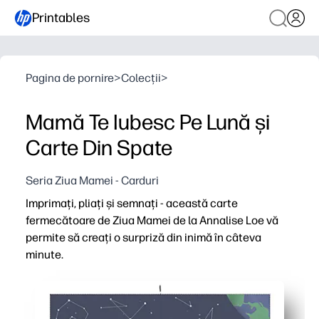
Printables
Pagina de pornire
>
Colecții
>
Mamă Te Iubesc Pe Lună și
Carte Din Spate
Seria Ziua Mamei - Carduri
Imprimați, pliați și semnați - această carte
fermecătoare de Ziua Mamei de la Annalise Loe vă
permite să creați o surpriză din inimă în câteva
minute.
De ce funcționează:
Comoditate fără pregătire - descărcați, imprimați și pli
Artă frumoasă - un design demn de boutique, care arată