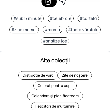
#sub 5 minute
#celebrare
#cartelă
#ziua mamei
#mama
#toate vârstele
#analize loe
Alte colecții
Distracție de vară
Zile de naștere
Colorat pentru copii
Calendare și planificatoare
Felicitări de mulțumire