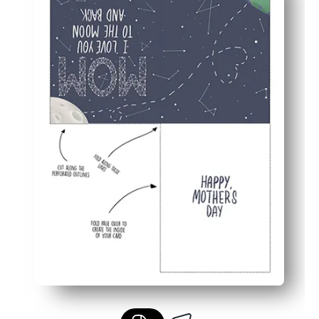
Prietenos pentru copii - ușor de personalizat pentru co
Gol în interior - adăugați propriul mesaj, desene sau c