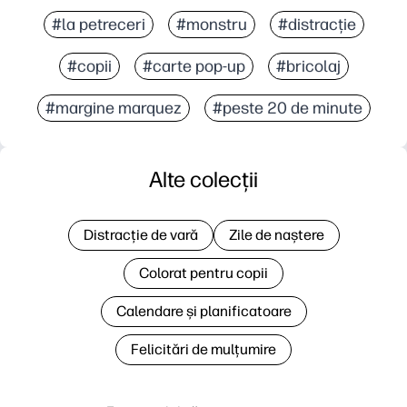
#la petreceri
#monstru
#distracție
#copii
#carte pop-up
#bricolaj
#margine marquez
#peste 20 de minute
Alte colecții
Distracție de vară
Zile de naștere
Colorat pentru copii
Calendare și planificatoare
Felicitări de mulțumire