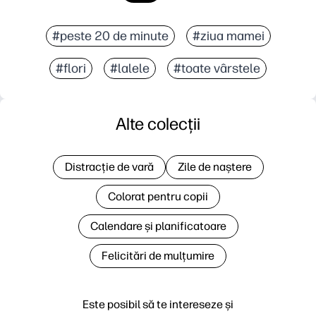
#peste 20 de minute
#ziua mamei
#flori
#lalele
#toate vârstele
Alte colecții
Distracție de vară
Zile de naștere
Colorat pentru copii
Calendare și planificatoare
Felicitări de mulțumire
Este posibil să te intereseze și