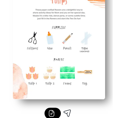
Îl poți folosi oriunde - perfect pentru acasă, clasă sau 