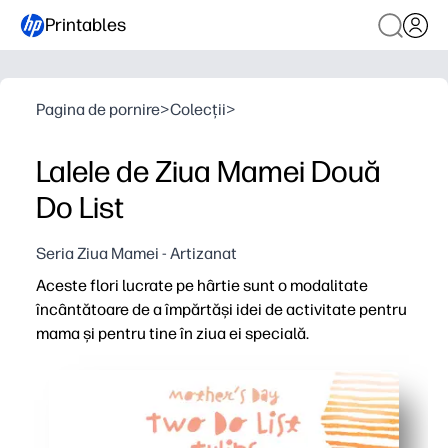
Printables
Pagina de pornire
>
Colecții
>
Lalele de Ziua Mamei Două
Do List
Seria Ziua Mamei - Artizanat
Aceste flori lucrate pe hârtie sunt o modalitate
încântătoare de a împărtăși idei de activitate pentru
mama și pentru tine în ziua ei specială.
De ce funcționează:
Imprimați și plecați - doar tăiați și asamblați în câteva 
Copiii tăi rămân implicați - fac brainstorming și aleg act
Obțineți un cadou gata - transformați florile în cupoan