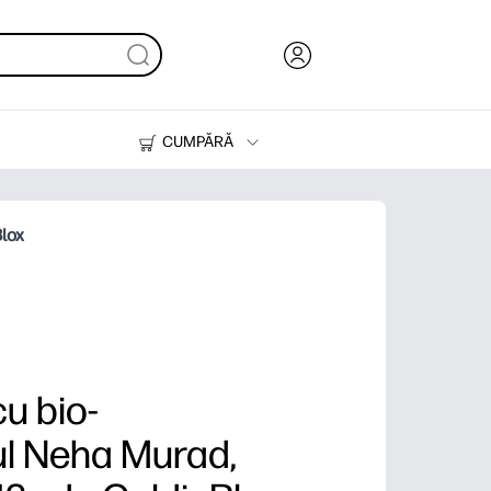
CUMPĂRĂ
Cerneală & Toner
Imprimante
Blox
u bio-
l Neha Murad,