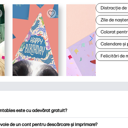
Distracție de
Zile de naște
Colorat pentr
Calendare și 
Felicitări de
ntables este cu adevărat gratuit?
ntables oferă peste 2.500 de imprimabile gratuite pentru descă
voie de un cont pentru descărcare și imprimare?
ați pagini de colorat populare, foi de lucru distractive de învățare,