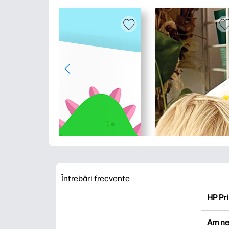
Întrebări frecvente
HP Pri
HP Pri
Am ne
Explor