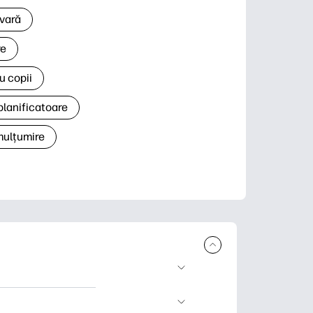
 vară
re
u copii
planificatoare
 mulțumire
rcare și imprimare.
 știri și cărți