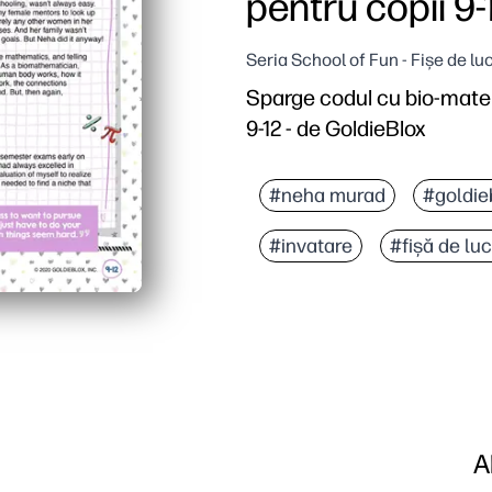
pentru copii 9-
Seria School of Fun - Fișe de lu
Sparge codul cu bio-mate
9-12 - de GoldieBlox
De ce funcționează:
Pur și simplu imprimați ș
#neha murad
#goldie
Neha Murad aduce la viaț
#invatare
#fișă de lu
Construiește logica, rec
Format flexibil - utilizat
A