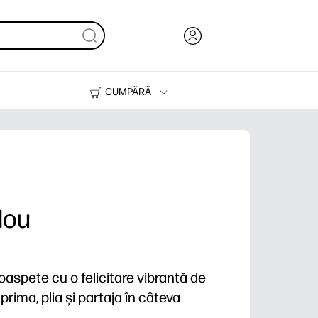
CUMPĂRĂ
Cerneală & Toner
Imprimante
Nou
oaspete cu o felicitare vibrantă de
rima, plia și partaja în câteva