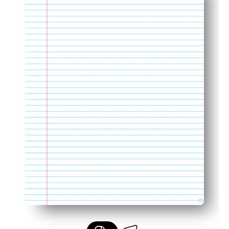
Amenajarea curată și consecventă menține munca organiz
Imprimați câte pagini aveți nevoie - evitați rulările de 