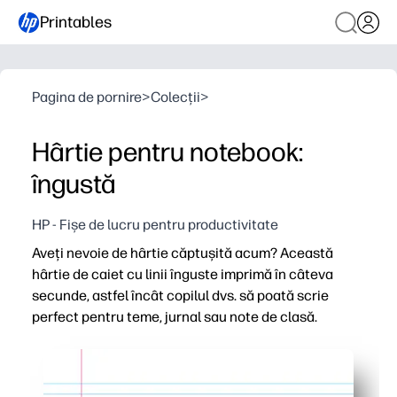
Printables
Pagina de pornire
>
Colecții
>
Hârtie pentru notebook:
îngustă
HP - Fișe de lucru pentru productivitate
Aveți nevoie de hârtie căptușită acum? Această
hârtie de caiet cu linii înguste imprimă în câteva
secunde, astfel încât copilul dvs. să poată scrie
perfect pentru teme, jurnal sau note de clasă.
De ce funcționează:
Fără pregătire - descărcați, imprimați și sunteți pregătit
Regula îngustă acceptă scrierea de mână ordonată și mai 