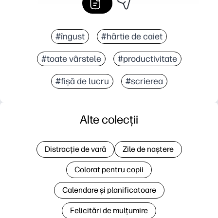
#îngust
#hârtie de caiet
#toate vârstele
#productivitate
#fișă de lucru
#scrierea
Alte colecții
Distracție de vară
Zile de naștere
Colorat pentru copii
Calendare și planificatoare
Felicitări de mulțumire