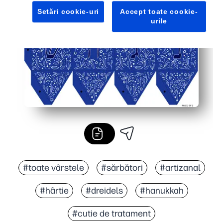
Perfect pentru sărbători în clasă, favoruri de petrecere 
Setări cookie-uri
Accept toate cookie-
Eficient la buget și fără dezordine - reutilizați șablonul 
urile
#toate vârstele
#sărbători
#artizanal
#hârtie
#dreidels
#hanukkah
#cutie de tratament