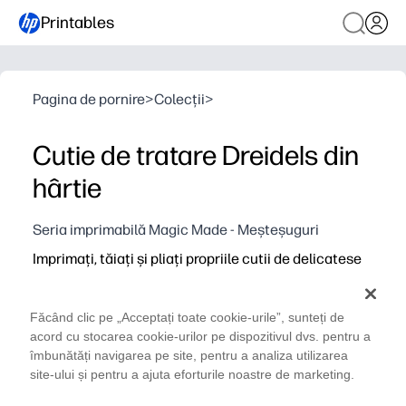
Printables
Pagina de pornire
>
Colecții
>
Cutie de tratare Dreidels din
hârtie
Seria imprimabilă Magic Made - Meșteșuguri
Imprimați, tăiați și pliați propriile cutii de delicatese
în formă de dreidol pentru o activitate Hanuka
distractivă, fără pregătire, pe care întreaga familie o
Făcând clic pe „Acceptați toate cookie-urile”, sunteți de
va iubi.
acord cu stocarea cookie-urilor pe dispozitivul dvs. pentru a
De ce funcționează:
îmbunătăți navigarea pe site, pentru a analiza utilizarea
Gata în câteva minute - imprimați doar pe carton, tăiați de
site-ului și pentru a ajuta eforturile noastre de marketing.
Îi menține pe copii implicați în meșteșuguri practice în t