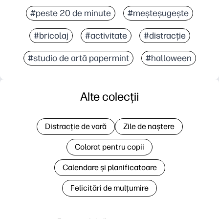
#peste 20 de minute
#meșteșugește
#bricolaj
#activitate
#distracție
#studio de artă papermint
#halloween
Alte colecții
Distracție de vară
Zile de naștere
Colorat pentru copii
Calendare și planificatoare
Felicitări de mulțumire