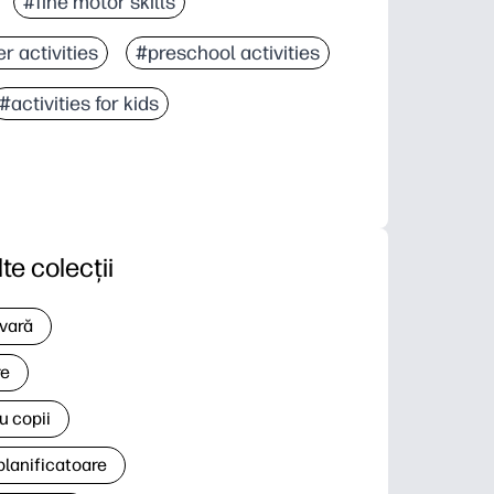
#fine motor skills
r activities
#preschool activities
#activities for kids
lte colecții
 vară
re
u copii
planificatoare