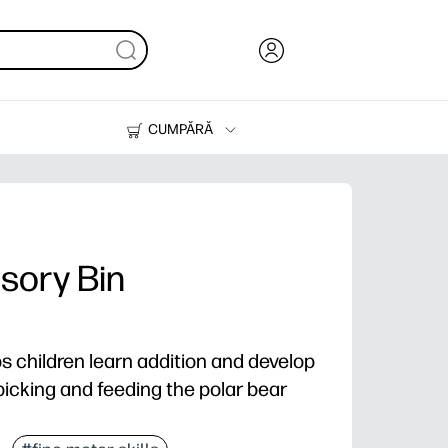
CUMPĂRĂ
Cerneală & Toner
Imprimante
sory Bin
ps children learn addition and develop
icking and feeding the polar bear