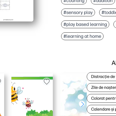
#counting
#addition
#sensory play
#toddle
#play based learning
#learning at home
A
Distracție de
Zile de naște
Colorat pentr
Calendare și 