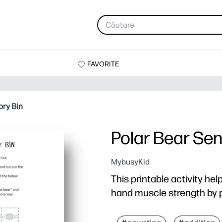
FAVORITE
ory Bin
Polar Bear Sen
MybusyKid
This printable activity hel
hand muscle strength by p