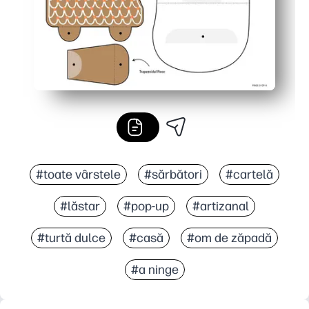
#toate vârstele
#sărbători
#cartelă
#lăstar
#pop-up
#artizanal
#turtă dulce
#casă
#om de zăpadă
#a ninge