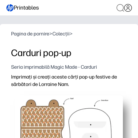
Printables
Pagina de pornire
>
Colecții
>
Carduri pop-up
Seria imprimabilă Magic Made - Carduri
Imprimați și creați aceste cărți pop-up festive de
sărbători de Lorraine Nam.
De ce funcționează:
Gata în câteva minute - trebuie doar să imprimați, să tăi
Angajează toate vârstele - meșteșugul practic creează cr
Prietenos la clasă și pentru familie - configurare redusă
Suveniri demne de cadou - modelele robuste arată lustr