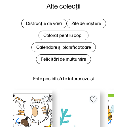
Alte colecții
Distracție de vară
Zile de naștere
Colorat pentru copii
Calendare și planificatoare
Felicitări de mulțumire
Este posibil să te intereseze și