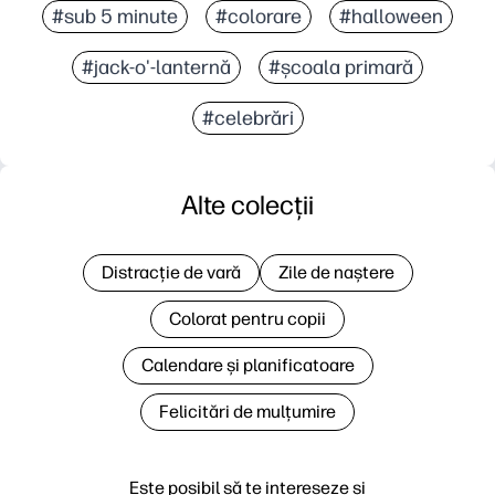
#sub 5 minute
#colorare
#halloween
#jack-o'-lanternă
#școala primară
#celebrări
Alte colecții
Distracție de vară
Zile de naștere
Colorat pentru copii
Calendare și planificatoare
Felicitări de mulțumire
Este posibil să te intereseze și