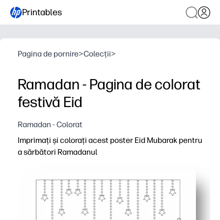
Printables
Pagina de pornire
>
Colecții
>
Ramadan - Pagina de colorat
festivă Eid
Ramadan - Colorat
Imprimați și colorați acest poster Eid Mubarak pentru
a sărbători Ramadanul
De ce funcționează:
Distracție cu zero pregătire - imprimați, colorați și afișa
Îi menține pe copii calmi și concentrați în timpul momen
Decor frumos Eid - transformați paginile terminate în p
Sprijină învățarea - construiește abilități motorii fine, 