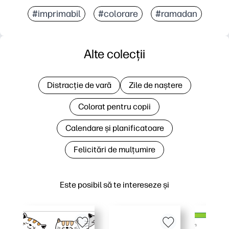
#imprimabil
#colorare
#ramadan
Alte colecții
Distracție de vară
Zile de naștere
Colorat pentru copii
Calendare și planificatoare
Felicitări de mulțumire
Este posibil să te intereseze și