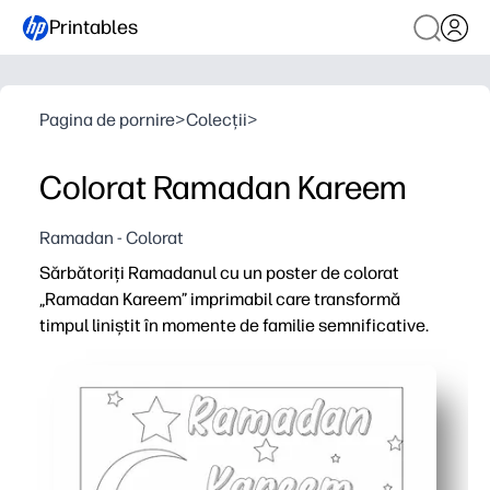
Printables
Pagina de pornire
>
Colecții
>
Colorat Ramadan Kareem
Ramadan - Colorat
Sărbătoriți Ramadanul cu un poster de colorat
„Ramadan Kareem” imprimabil care transformă
timpul liniștit în momente de familie semnificative.
De ce funcționează:
Gata în câteva minute - doar imprimați, colorați și afișaț
Îi menține pe copii implicați în timpul Ramadanului - per
Construiește controlul motorului fin și creativitatea - 
Dublează ca decor - atârnă de uși, panouri publicitare 