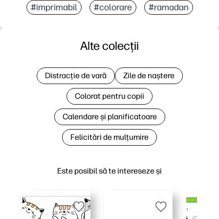
#imprimabil
#colorare
#ramadan
Alte colecții
Distracție de vară
Zile de naștere
Colorat pentru copii
Calendare și planificatoare
Felicitări de mulțumire
Este posibil să te intereseze și