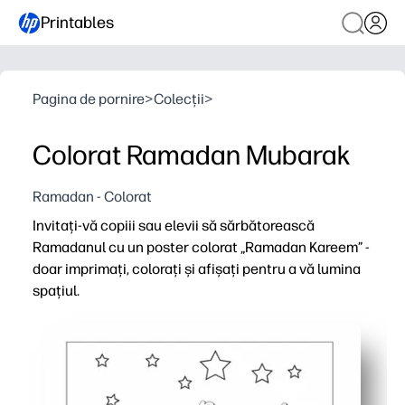
Printables
Pagina de pornire
>
Colecții
>
Colorat Ramadan Mubarak
Ramadan - Colorat
Invitați-vă copiii sau elevii să sărbătorească
Ramadanul cu un poster colorat „Ramadan Kareem” -
doar imprimați, colorați și afișați pentru a vă lumina
spațiul.
De ce funcționează:
Zero prep - imprimați pe hârtie obișnuită și începeți în 
Menține copiii implicați - colorarea relaxantă stimulează 
Momente învățabile - discutați despre simboluri și tradi