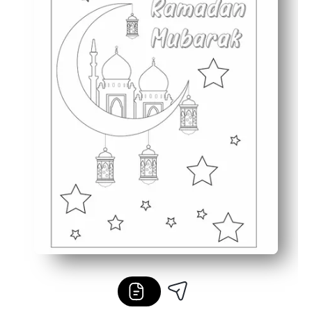
Ușor de afișat - agățați de frigider, buletinul de clasă 