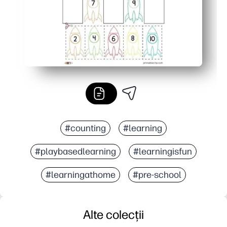
#counting
#learning
#playbasedlearning
#learningisfun
#learningathome
#pre-school
Alte colecții