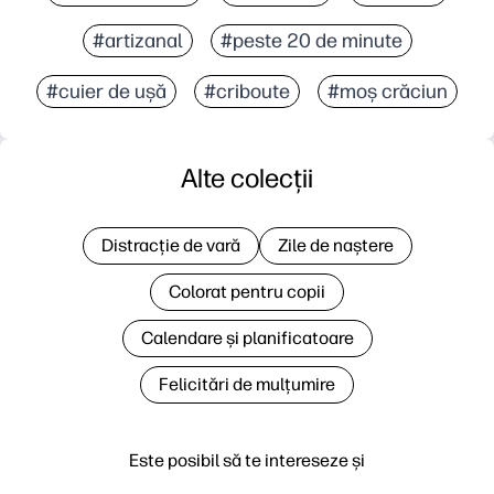
#artizanal
#peste 20 de minute
#cuier de ușă
#criboute
#moș crăciun
Alte colecții
Distracție de vară
Zile de naștere
Colorat pentru copii
Calendare și planificatoare
Felicitări de mulțumire
Este posibil să te intereseze și