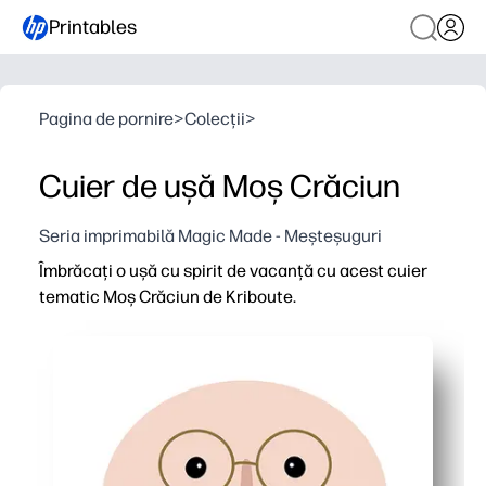
Printables
Pagina de pornire
>
Colecții
>
Cuier de ușă Moș Crăciun
Seria imprimabilă Magic Made - Meșteșuguri
Îmbrăcați o ușă cu spirit de vacanță cu acest cuier
tematic Moș Crăciun de Kriboute.
De ce funcționează:
Imprimați, tăiați și agățați în câteva minute - fără preg
Copiii primesc o sarcină practică distractivă - adăugaț
Excelent pentru acasă, săli de clasă și petreceri - march
Imprimare pe carton pentru durabilitate - laminat pentru