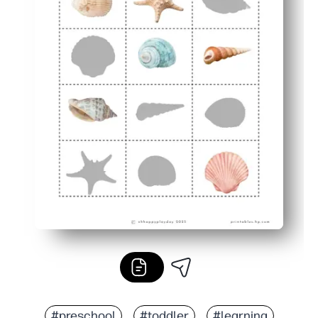
#preschool
#toddler
#learning