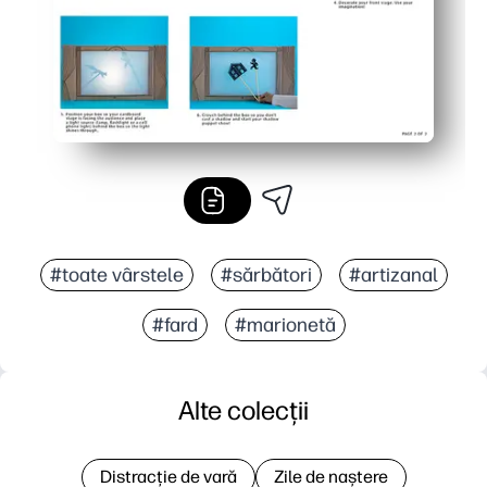
#toate vârstele
#sărbători
#artizanal
#fard
#marionetă
Alte colecții
Distracție de vară
Zile de naștere