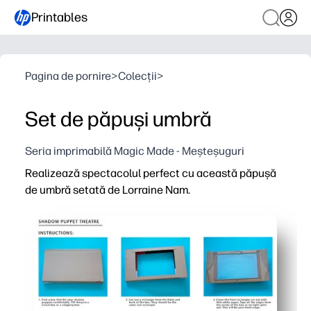
Printables
Pagina de pornire
>
Colecții
>
Set de păpuși umbră
Seria imprimabilă Magic Made - Meșteșuguri
Realizează spectacolul perfect cu această păpușă
de umbră setată de Lorraine Nam.
De ce funcționează:
Zero pregătire - doar imprimați, tăiați și lipiți pe lipici
Îmbunătățește abilitățile lingvistice și de povestire pe
Distracție fără ecran care captivează sălile de clasă, pe
Siluetele îndrăznețe realizate de artiști aruncă umbre c