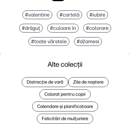
#valentine
#cartelă
#iubire
#drăguţ
#culoare în
#colorare
#toate vârstele
#džamesi
Alte colecții
Distracție de vară
Zile de naștere
Colorat pentru copii
Calendare și planificatoare
Felicitări de mulțumire