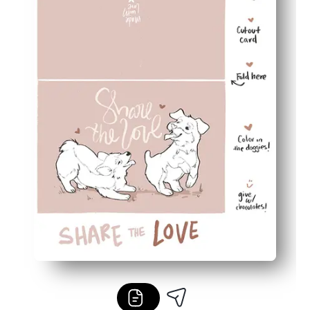
Design prietenos cu cerneală, cu contururi îndrăznețe - 