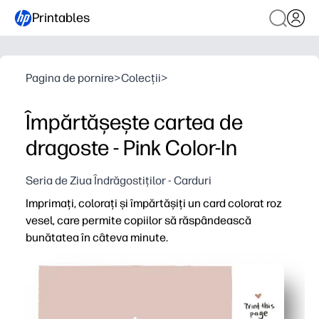
Printables
Pagina de pornire
>
Colecții
>
Împărtășește cartea de
dragoste - Pink Color-In
Seria de Ziua Îndrăgostiților - Carduri
Imprimați, colorați și împărtășiți un card colorat roz
vesel, care permite copiilor să răspândească
bunătatea în câteva minute.
De ce funcționează:
Gata în câteva minute - doar imprimați, pliați și coloraț
Îi menține pe copii implicați în creativitate și practică
Încurajează recunoștința și conexiunea - excelent pentru 