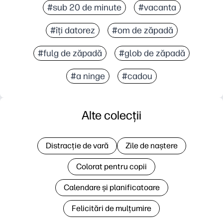
#sub 20 de minute
#vacanta
#îți datorez
#om de zăpadă
#fulg de zăpadă
#glob de zăpadă
#a ninge
#cadou
Alte colecții
Distracție de vară
Zile de naștere
Colorat pentru copii
Calendare și planificatoare
Felicitări de mulțumire