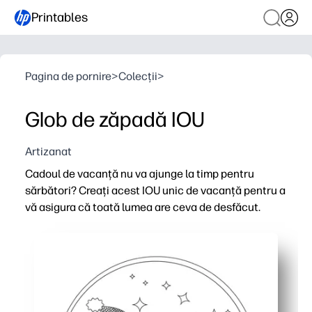
Printables
Pagina de pornire
>
Colecții
>
Glob de zăpadă IOU
Artizanat
Cadoul de vacanță nu va ajunge la timp pentru
sărbători? Creați acest IOU unic de vacanță pentru a
vă asigura că toată lumea are ceva de desfăcut.
De ce funcționează:
Imprimă în câteva minute - pregătire zero și perfectă pe
Copiii pot colora globul de zăpadă - un mod creativ de p
Spațiu pentru a scrie ce este pe drum și o dată de sosire
Se pune într-o carte sau în ciorap - simplu de înfășurat ș