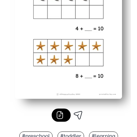
#preschool
#toddler
#learning