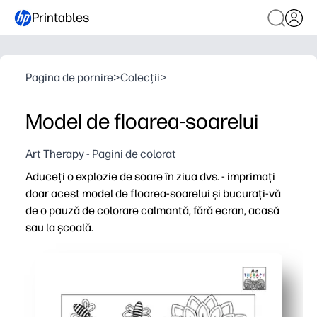
Printables
Pagina de pornire
>
Colecții
>
Model de floarea-soarelui
Art Therapy - Pagini de colorat
Aduceți o explozie de soare în ziua dvs. - imprimați
doar acest model de floarea-soarelui și bucurați-vă
de o pauză de colorare calmantă, fără ecran, acasă
sau la școală.
De ce funcționează:
Comoditate de imprimare și utilizare - faceți clic, imprim
Calmant natural - colorarea atentă vă ajută să vă scăpaț
Design captivant - motivele repetate de floarea-soarelui 