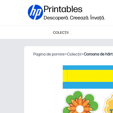
Printables
Descoperă. Creează. Învață.
COLECȚII
Pagina de pornire
>
Colecții
>
Coroana de hârti