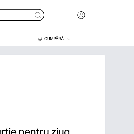
CUMPĂRĂ
Cerneală & Toner
Imprimante
tie pentru ziua