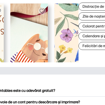
Distracție de
Zile de naște
Colorat pentr
Calendare și 
Felicitări de
ntables este cu adevărat gratuit?
ntables oferă peste 2.500 de imprimabile gratuite pentru descă
voie de un cont pentru descărcare și imprimare?
ați pagini de colorat populare, foi de lucru distractive de învățare,