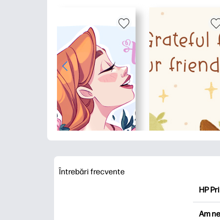
Întrebări frecvente
HP Pri
HP Pri
Am ne
Explor