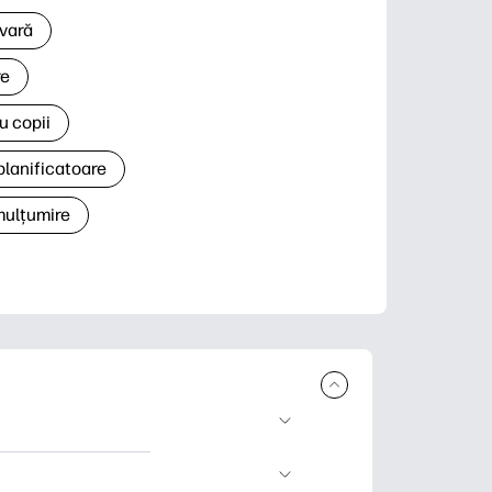
 vară
re
u copii
planificatoare
 mulțumire
rcare și imprimare.
 știri și cărți