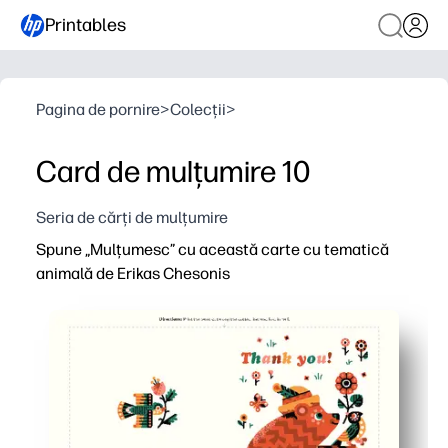
Printables
Pagina de pornire
>
Colecții
>
Card de mulțumire 10
Seria de cărți de mulțumire
Spune „Mulțumesc” cu această carte cu tematică
animală de Erikas Chesonis
De ce funcționează:
Imprimați, pliați și semnați în câteva minute - fără pregă
Arta animală veselă îi face pe copii încântați să spună 
Perfect pentru zile de naștere, profesori, antrenori, întâ
În interior necompletat și proiectat pentru imprimantel