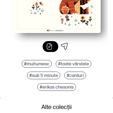
#multumesc
#toate vârstele
#sub 5 minute
#carduri
#erikas chesonis
Alte colecții