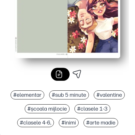
#elementar
#sub 5 minute
#valentine
#școala mijlocie
#clasele 1-3
#clasele 4-6,
#inimi
#arte madie