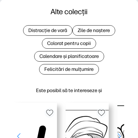
Alte colecții
Distracție de vară
Zile de naștere
Colorat pentru copii
Calendare și planificatoare
Felicitări de mulțumire
Este posibil să te intereseze și