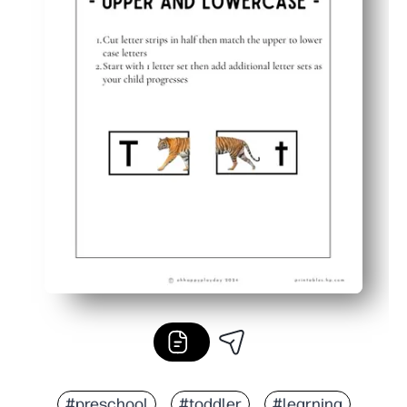
#preschool
#toddler
#learning